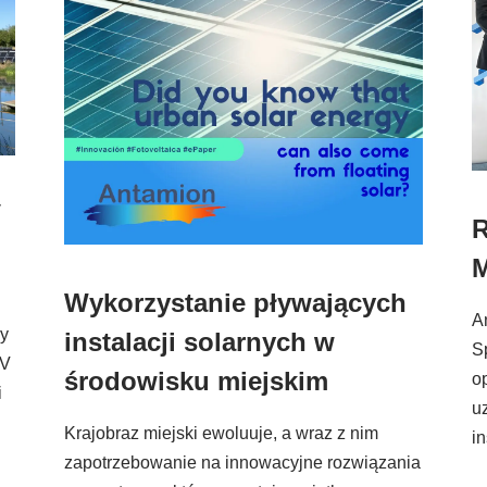
V
R
M
Wykorzystanie pływających
A
cy
instalacji solarnych w
S
PV
środowisku miejskim
o
i
u
Krajobraz miejski ewoluuje, a wraz z nim
in
zapotrzebowanie na innowacyjne rozwiązania