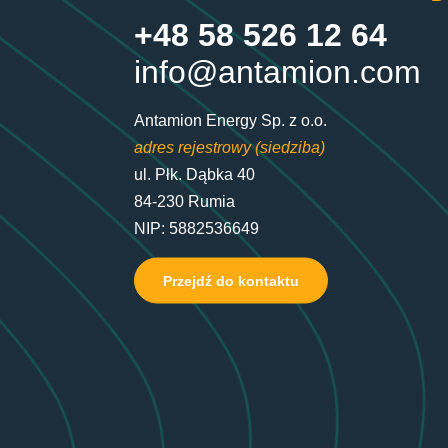
+48 58 526 12 64
info@antamion.com
Antamion Energy Sp. z o.o.
adres rejestrowy (siedziba)
ul. Płk. Dąbka 40
84-230 Rumia
NIP: 5882536649
Przejdź do kontaktu