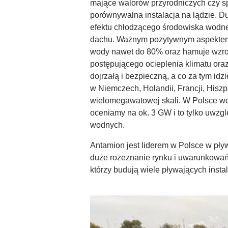
mające walorów przyrodniczych czy sp
porównywalna instalacja na lądzie. Duż
efektu chłodzącego środowiska wodneg
dachu. Ważnym pozytywnym aspektem fo
wody nawet do 80% oraz hamuje wzrost
postępującego ocieplenia klimatu oraz 
dojrzałą i bezpieczną, a co za tym idz
w Niemczech, Holandii, Francji, Hiszp
wielomegawatowej skali. W Polsce wcią
oceniamy na ok. 3 GW i to tylko uwzgl
wodnych.
Antamion jest liderem w Polsce w pły
duże rozeznanie rynku i uwarunkowań d
którzy budują wiele pływających insta