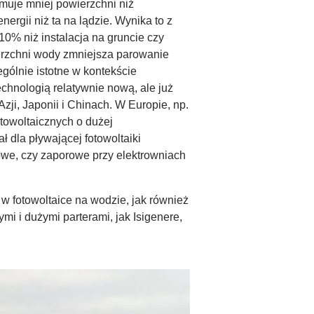
muje mniej powierzchni niż
ergii niż ta na lądzie. Wynika to z
0% niż instalacja na gruncie czy
ierzchni wody zmniejsza parowanie
gólnie istotne w kontekście
echnologią relatywnie nową, ale już
zji, Japonii i Chinach. W Europie, np.
otowoltaicznych o dużej
 dla pływającej fotowoltaiki
kowe, czy zaporowe przy elektrowniach
w fotowoltaice na wodzie, jak również
i i dużymi parterami, jak Isigenere,