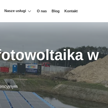
Nasze usługi
O nas
Blog
Kontakt
fotowoltaika w
etencyjnym