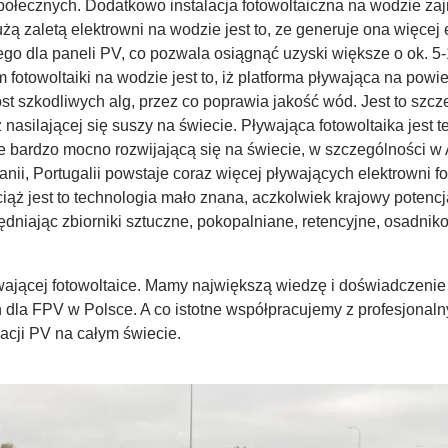
ołecznych. Dodatkowo instalacja fotowoltaiczna na wodzie zaj
ą zaletą elektrowni na wodzie jest to, ze generuje ona więcej en
o dla paneli PV, co pozwala osiągnąć uzyski większe o ok. 5-1
towoltaiki na wodzie jest to, iż platforma pływająca na pow
 szkodliwych alg, przez co poprawia jakość wód. Jest to szcze
nasilającej się suszy na świecie. Pływająca fotowoltaika jest t
ie bardzo mocno rozwijającą się na świecie, w szczególności w A
anii, Portugalii powstaje coraz więcej pływających elektrowni f
ż jest to technologia mało znana, aczkolwiek krajowy potencjał
ędniając zbiorniki sztuczne, pokopalniane, retencyjne, osadni
wającej fotowoltaice. Mamy największą wiedzę i doświadczenie 
la FPV w Polsce. A co istotne współpracujemy z profesjonalnym
lacji PV na całym świecie.