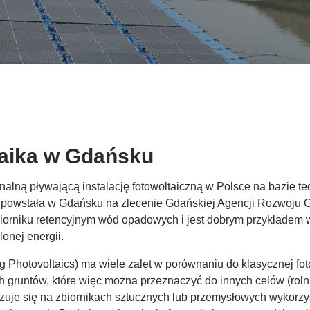
taika w Gdańsku
lną pływającą instalację fotowoltaiczną w Polsce na bazie techn
Wp powstała w Gdańsku na zlecenie Gdańskiej Agencji Rozwoju 
iorniku retencyjnym wód opadowych i jest dobrym przykładem 
onej energii.
g Photovoltaics) ma wiele zalet w porównaniu do klasycznej foto
gruntów, które więc można przeznaczyć do innych celów (rolnic
lizuje się na zbiornikach sztucznych lub przemysłowych wykorz